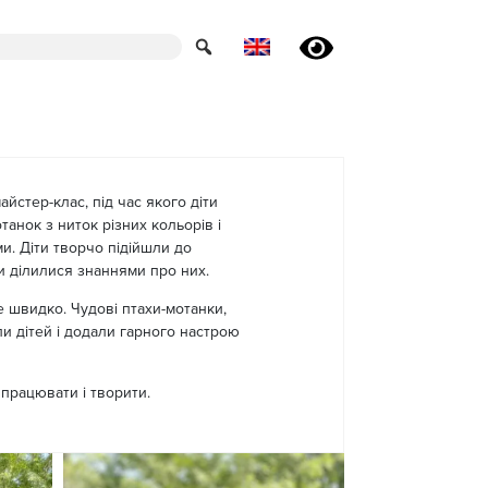
айстер-клас, під час якого діти
анок з ниток різних кольорів і
и. Діти творчо підійшли до
и ділилися знаннями про них.
 швидко. Чудові птахи-мотанки,
и дітей і додали гарного настрою
працювати і творити.