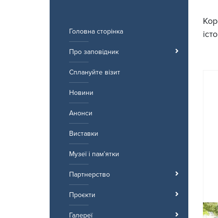
Перейти
до
Кор
вмісту
Головна сторінка
іст
Про заповідник
Сплануйте візит
Новини
Анонси
Виставки
Музеї і пам’ятки
Партнерство
Проєкти
Галереї