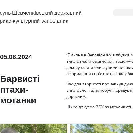
сунь-Шевченківський державний
орико-культурний заповідник
17 липня в Заповіднику відбувся м
05.08.2024
виготовляли барвистих пташок-мот
декорували їх блискучими паєткам
оформлення своїх птахів і залюбк
Барвисті
Час для творчості промайнув дуже
птахи-
виготовлені власноруч, порадувал
дорослим.
мотанки
Щиро дякуємо ЗСУ за можливість 