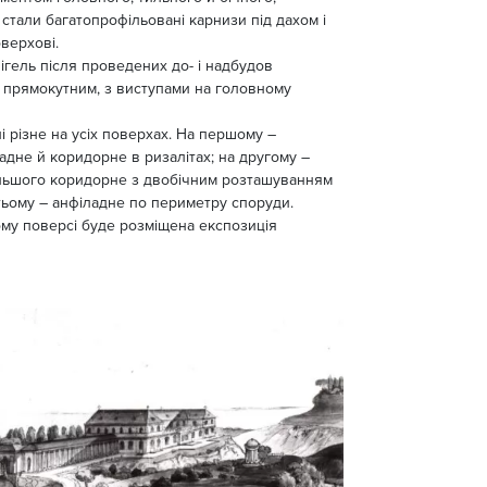
 стали багатопрофільовані карнизи під дахом і
оверхові.
гель після проведених до- і надбудов
 прямокутним, з виступами на головному
і різне на усіх поверхах. На першому –
адне й коридорне в ризалітах; на другому –
ільшого коридорне з двобічним розташуванням
тьому – анфіладне по периметру споруди.
ьому поверсі буде розміщена експозиція
.