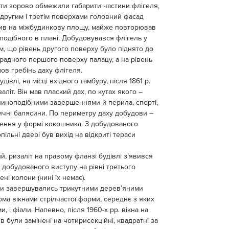
іти зорово обмежили габарити частини флігеля,
 другим і третім поверхами головний фасад
див на міжбудинкову площу, майже повторював
подібного в плані. Добудовувався флігель у
м, що рівень другого поверху було піднято до
радного першого поверху палацу, а на рівень
ов гребінь даху флігеля.
дівлі, на місці вхідного тамбуру, після 1861 р.
заліт. Він мав плаский дах, по кутах якого –
линоподібними завершеннями й перила, сперті,
ичні балясини. По периметру даху добудови –
ення у формі кокошника. З добудованого
пільні двері був вихід на відкриті тераси
й, ризаліт на правому фланзі будівлі з’явився
х добудованого виступу на рівні третього
ні колони (нині їх немає).
ми завершувались трикутними дерев’яними
ома вікнами стрілчастої форми, середнє з яких
, і фіали. Напевно, після 1960-х рр. вікна на
в були замінені на чотирисекційні, квадратні за