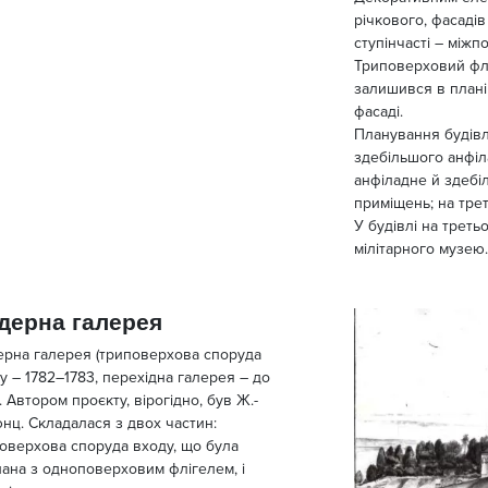
річкового, фасадів
ступінчасті – міжп
Триповерховий флі
залишився в плані
фасаді.
Планування будівл
здебільшого анфіл
анфіладне й здеб
приміщень; на тре
У будівлі на трет
мілітарного музею
дерна галерея
рна галерея (триповерхова споруда
у – 1782–1783, перехідна галерея – до
). Автором проєкту, вірогідно, був Ж.-
нц. Складалася з двох частин:
оверхова споруда входу, що була
нана з одноповерховим флігелем, і