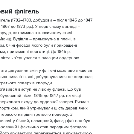
вий флігель
гель (1782–1783, добудови – після 1845 до 1847
я 1867 до 1873 рр.). У первісному вигляді –
руда, витримана в класичному стилі
.Мюнц). Будівля – прямокутна в плані, із
м, бічні фасади якого були прикрашені
и, притаманні неоготиці. До 1845 р.
лігель з’єднувався з палацом ордерною
ити датування змін у флігелі можливо лише за
ьох ризалітів, які добудовувалися не водночас,
третього поверхів споруди.
з’явився виступ на лівому фланзі, що був
удований після 1845 до 1847 рр. на місці
ерхового входу до ордерної галереї. Ризаліт
ортиком, який утримували шість дерев’яних
 терасою на рівні третього поверху. З
изаліту бічний, палацовий, фасад флігеля був
орований і фактично став парадним фасадом
 Його архітектура перегукується з архітектурою