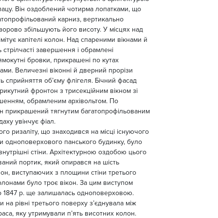
лацу. Він оздоблений чотирма лопатками, що
атопрофільований карниз, вертикально
 зорово збільшують його висоту. У місцях над
мітує капітелі колон. Над спареними вікнами й
 стрілчасті завершення і обрамлені
ямокутні бровки, прикрашені по кутах
тами. Величезні віконні й дверний прорізи
 сприйняття об’єму флігеля. Бічний фасад
трикутний фронтон з трисекційним вікном зі
шенням, обрамленим архівольтом. По
н прикрашений тягнутим багатопрофільованим
даху увінчує фіал.
го ризаліту, що знаходився на місці існуючого
и одноповерхового панського будинку, було
внутрішні стіни. Архітектурною оздобою цього
ований портик, який опирався на шість
лон, виступаючих з площини стіни третього
колонами було троє вікон. За цим виступом
о 1847 р. ще залишалась одноповерховою.
и на рівні третього поверху з’єднувала між
раса, яку утримували п’ять висотних колон.