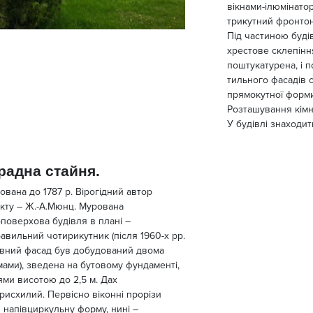
вікнами-ілюмінато
трикутний фронтон
Під частиною буді
хрестове склепінн
поштукатурена, і п
тильного фасадів 
прямокутної форм
Розташування кімн
У будівлі знаходит
радна стайня.
ована до 1787 р. Вірогідний автор
кту – Ж.-А.Мюнц. Мурована
поверхова будівля в плані –
авильний чотирикутник (після 1960-х рр.
вний фасад був добудований двома
мами), зведена на бутовому фундаменті,
ями висотою до 2,5 м. Дах
рисхилий. Первісно віконні прорізи
 напівциркульну форму, нині –