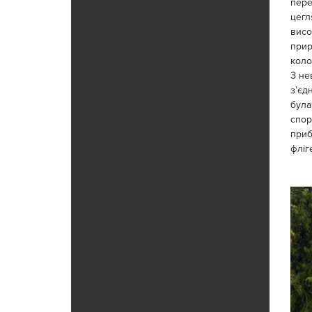
пере
цегл
висо
прир
коло
З не
з’єд
була
спор
приб
фліг