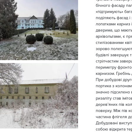
бічного фасаду па
«підтримують» баг
поділяють фасад і
лопатками карниз і
дверима, що мають
архівольтами, є пр
стилізованими кві
зорово полегшують
будівлі завершує 
стрілчастим завер
периметру фронто
карнизом. Гребінь 
При добудові друго
портика з колонам
значно підсилено 
ризаліту став іміт
дерев’яних пів ко
поверху. Між пів 
частина флігеля д
Добудовані виступ
собою відкрита те