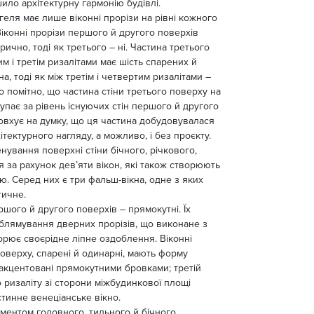
ло архітектурну гармонію будівлі.
геля має лише віконні прорізи на рівні кожного
Віконні прорізи першого й другого поверхів
ично, тоді як третього – ні. Частина третього
м і третім ризалітами має шість спарених й
а, тоді як між третім і четвертим ризалітами –
о помітно, що частина стіни третього поверху на
упає за рівень існуючих стін першого й другого
овхує на думку, що ця частина добудовувалася
тектурного нагляду, а можливо, і без проєкту.
нування поверхні стіни бічного, річкового,
я за рахунок дев’яти вікон, які також створюють
ю. Серед них є три фальш-вікна, одне з яких
тичне.
ршого й другого поверхів – прямокутні. Їх
облямування дверних прорізів, що виконане з
ворює своєрідне ліпне оздоблення. Віконні
поверху, спарені й одинарні, мають форму
й акцентовані прямокутними бровками; третій
 ризаліту зі сторони міжбудинкової площі
тинне венеціанське вікно.
ентом головного, тильного й бічного,