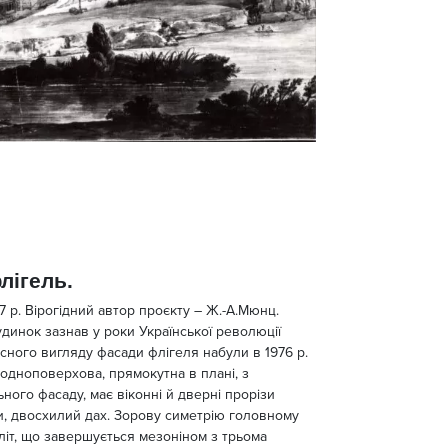
лігель.
 р. Вірогідний автор проєкту – Ж.-А.Мюнц.
удинок зазнав у роки Української революції
існого вигляду фасади флігеля набули в 1976 р.
 одноповерхова, прямокутна в плані, з
ного фасаду, має віконні й дверні прорізи
, двосхилий дах. Зорову симетрію головному
літ, що завершується мезоніном з трьома