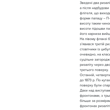
Зведені два ризал
а після надбудови
флігеля, що вихо
форми палацу – П-
висоту таким чино
висоти підошви па
його карниза вийш
На лівому фланзі бу
з’явився третій ри
стовпчики із цибу
очевидно, на клас
суцільне загородж
ризаліту через дво
третього поверху.
Останній, четверти
до 1873 р. По кута
поверху були спаре
Дахи над виступа
фронтонами, з трь
більше за розмірами
фронтонах ризаліті