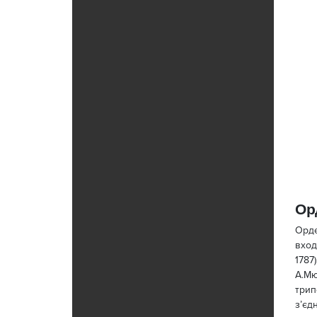
Ор
Орде
вход
1787
А.Мю
трип
з’єд