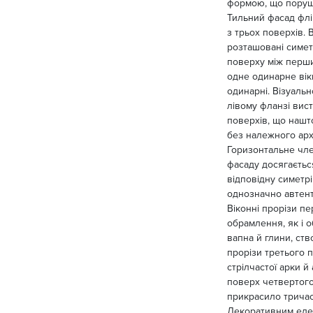
формою, що поруши
Тильний фасад флі
з трьох поверхів. 
розташовані симетр
поверху між перши
одне одинарне вікн
одинарні. Візуальн
лівому фланзі вист
поверхів, що нашт
без належного архі
Горизонтальне чле
фасаду досягаєтьс
відповідну симетрі
однозначно автен
Віконні прорізи пе
обрамлення, як і 
вапна й глини, ст
прорізи третього 
стрілчастої арки 
поверх четвертого
прикрасило тричас
Декоративним елем