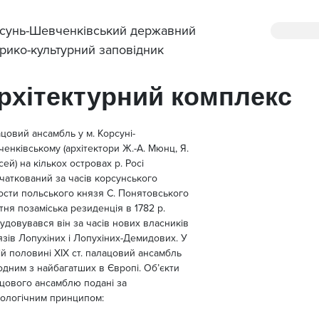
сунь-Шевченківський державний
орико-культурний заповідник
рхітектурний комплекс
цовий ансамбль у м. Корсуні-
енківському (архітектори Ж.-А. Мюнц, Я.
сей) на кількох островах р. Росі
чаткований за часів корсунського
ости польського князя С. Понятовського
ітня позаміська резиденція в 1782 р.
удовувався він за часів нових власників
язів Лопухіних і Лопухіних-Демидових. У
ій половині ХІХ ст. палацовий ансамбль
одним з найбагатших в Європі. Об’єкти
цового ансамблю подані за
ологічним принципом: