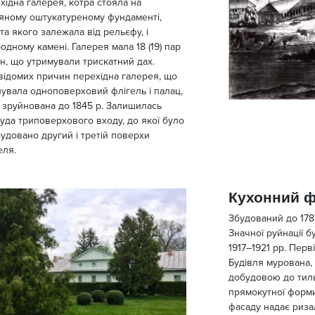
хідна галерея, котра стояла на
яному оштукатуреному фундаменті,
та якого залежала від рельєфу, і
одному камені. Галерея мала 18 (19) пар
н, що утримували трискатний дах.
відомих причин перехідна галерея, що
нувала одноповерховий флігель і палац,
 зруйнована до 1845 р. Залишилась
уда триповерхового входу, до якої було
удовано другий і третій поверхи
еля.
Кухонний ф
Збудований до 1787
Значної руйнації б
1917–1921 рр. Перв
Будівля мурована,
добудовою до тиль
прямокутної форми
фасаду надає риза