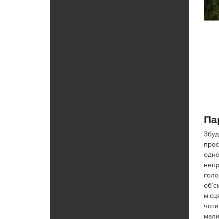
Па
Збуд
проє
одно
непр
голо
об’є
місц
чоти
мали