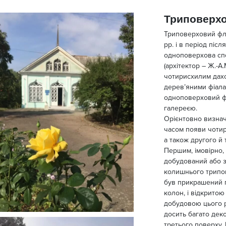
Триповерхо
Триповерховий флі
рр. і в період післ
одноповерхова спо
(архітектор – Ж.-А
чотирисхилим дахо
дерев’яними фіалам
одноповерховий ф
галереєю.
Орієнтовно визнач
часом появи чотир
а також другого й 
Першим, імовірно, 
добудований або зб
колишнього трипов
був прикрашений п
колон, і відкритою
добудовою цього р
досить багато дек
третього поверху.