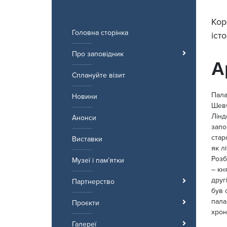
Перейти
до
Кор
вмісту
Головна сторінка
іст
Про заповідник
А
Сплануйте візит
Пала
Новини
Шевч
Лінд
Анонси
запо
стар
Виставки
як л
Розб
Музеї і пам’ятки
– кн
друг
Партнерство
був 
пала
Проєкти
хрон
Галереї