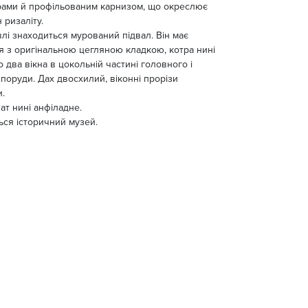
рами й профільованим карнизом, що окреслює
 ризаліту.
влі знаходиться мурований підвал. Він має
я з оригінальною цегляною кладкою, котра нині
о два вікна в цокольній частині головного і
споруди. Дах двосхилий, віконні прорізи
и.
ат нині анфіладне.
ься історичний музей.