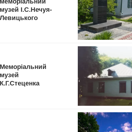
меморіальний
музей І.С.Нечуя-
Левицького
Меморіальний
музей
К.Г.Стеценка