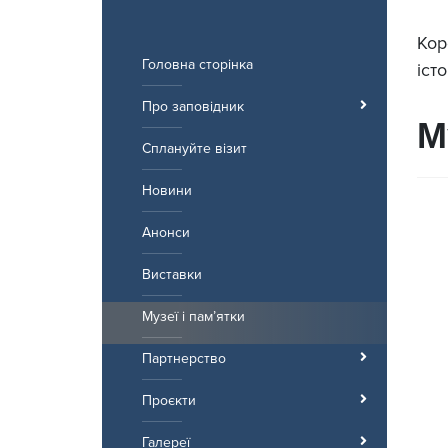
Перейти
до
Кор
вмісту
Головна сторінка
іст
Про заповідник
М
Сплануйте візит
Новини
Анонси
Виставки
Музеї і пам’ятки
Партнерство
Проєкти
Галереї