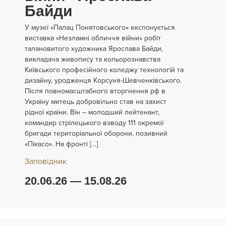
Байди
У музеї «Палац Понятовського» експонується
виставка «Незламні обличчя війни» робіт
талановитого художника Ярослава Байди,
викладача живопису та кольорознавства
Київського професійного коледжу технологій та
дизайну, уродженця Корсуня-Шевченківського.
Після повномасштабного вторгнення рф в
Україну митець добровільно став на захист
рідної країни. Він – молодший лейтенант,
командир стрілецького взводу 111 окремої
бригади територіальної оборони, позивний
«Пікасо». На фронті […]
Заповідник
20.06.26 — 15.08.26