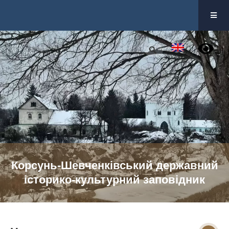
Перейти
до
вмісту
Корсунь-Шевченківський державний
історико-культурний заповідник