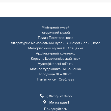
Мілітарний музей
Історичний музей
Палац Понятовського
Літературно-меморіальний музей І.С.Нечуя-Левицького
Меморіальний музей К.Г.Стеценка
Архітектурний комплекс
Корсунь-Шевченківський парк
Музеєфіковані об’єкти
Могила художника І.М.Сошенка
Городище ХІ – ХІІІ ст.
Пам’ятки смт Стеблева
(04735) 2-04-55
Ми на карті!
Приєднуйтесь