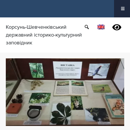
Перейти
до
вмісту
Корсунь-Шевченківський
державний історико-культурний
заповідник