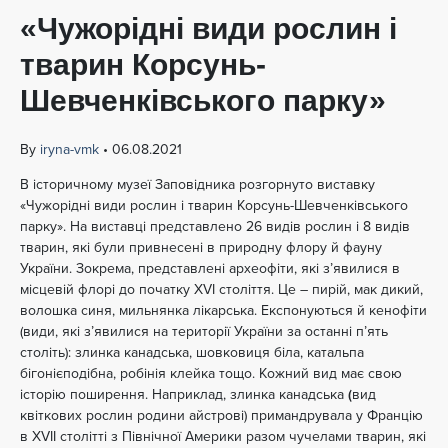
«Чужорідні види рослин і
тварин Корсунь-
Шевченківського парку»
By
iryna-vmk
•
06.08.2021
В історичному музеї Заповідника розгорнуто виставку
«Чужорідні види рослин і тварин Корсунь-Шевченківського
парку». На виставці представлено 26 видів рослин і 8 видів
тварин, які були привнесені в природну флору й фауну
України. Зокрема, представлені археофіти, які з’явилися в
місцевій флорі до початку ХVІ століття. Це – пирій, мак дикий,
волошка синя, мильнянка лікарська. Експонуються й кенофіти
(види, які з’явилися на території України за останні п’ять
століть): злинка канадська, шовковиця біла, катальпа
бігонієподібна, робінія клейка тощо. Кожний вид має свою
історію поширення. Наприклад, злинка канадська
(
вид
квіткових рослин родини айстрові) примандрувала у Францію
в ХVІІ столітті з Північної Америки разом чучелами тварин, які