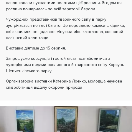
наповнювали пухнастими волотями цієї рослини. Згодом ця
рослина поширилась по всій території Європи.
Чужорідних представників тваринного світу в парку
зустрічається не так і багато. Це переважно комахи-шкідники,
які з’явилися нещодавно: мінуюча міль каштанова, сосновий
насіннєвий клоп тощо.
Виставка діятиме до 15 серпня.
Запрошуємо корсунців і гостей міста познайомитися з
чужорідними видами рослинного й тваринного світу Корсунь-
Шевченківського парку.
Організаторка виставки Катерина Лоєнко, молодша наукова
співробітниця відділу охорони природи