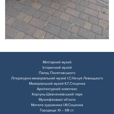
Мілітарний музей
Історичний музей
Палац Понятовського
Літературно-меморіальний музей І.С.Нечуя-Левицького
Меморіальний музей К.Г.Стеценка
Архітектурний комплекс
Корсунь-Шевченківський парк
Музеєфіковані об’єкти
Могила художника І.М.Сошенка
Городище ХІ – ХІІІ ст.