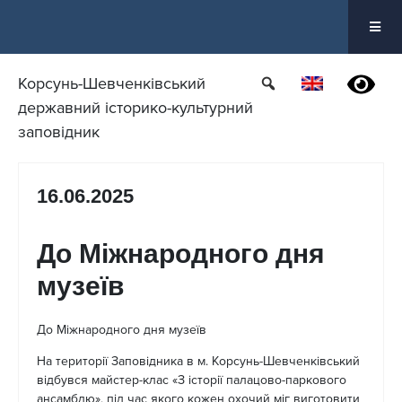
Перейти
до
вмісту
Корсунь-Шевченківський
державний історико-культурний
заповідник
16.06.2025
До Міжнародного дня
музеїв
До Міжнародного дня музеїв
На території Заповідника в м. Корсунь-Шевченківський
відбувся майстер-клас «З історії палацово-паркового
ансамблю», під час якого кожен охочий міг виготовити