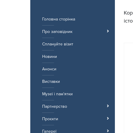
Перейти
до
Кор
вмісту
Головна сторінка
іст
Про заповідник
Сплануйте візит
Новини
Анонси
Виставки
Музеї і пам’ятки
Партнерство
Проєкти
Галереї