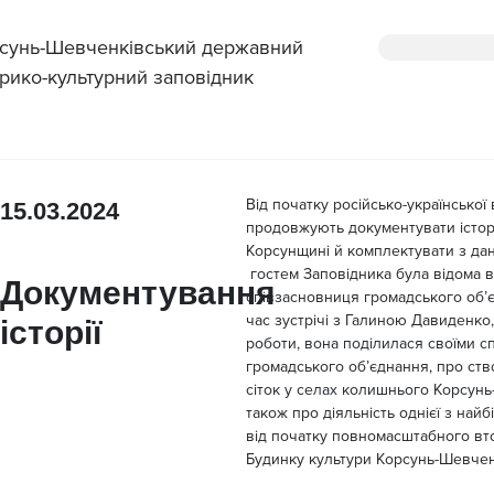
сунь-Шевченківський державний
орико-культурний заповідник
Від початку російсько-української
15.03.2024
продовжують документувати істор
Корсунщині й комплектувати з дан
гостем Заповідника була відома в
Документування
співзасновниця громадського об’
час зустрічі з Галиною Давиденко,
історії
роботи, вона поділилася своїми с
громадського об’єднання, про ст
сіток у селах колишнього Корсунь
також про діяльність однієї з най
від початку повномасштабного вто
Будинку культури Корсунь-Шевченк