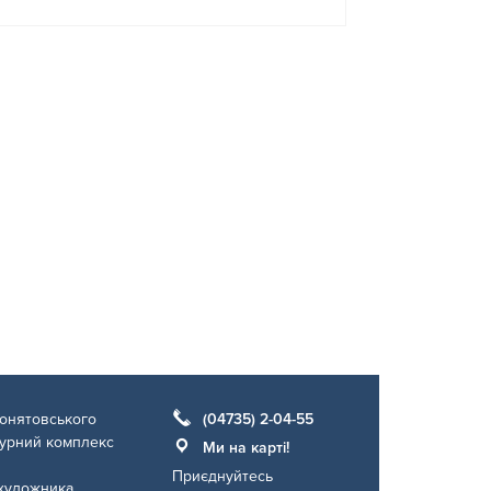
онятовського
(04735) 2-04-55
турний комплекс
Ми на карті!
Приєднуйтесь
художника