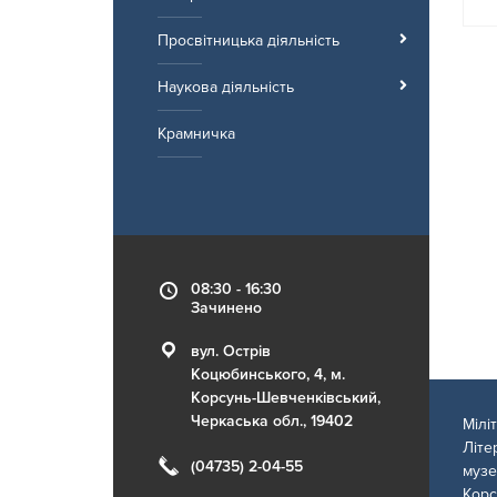
Просвітницька діяльність
Наукова діяльність
Крамничка
08:30 - 16:30
Зачинено
вул. Острів
Коцюбинського, 4, м.
Корсунь-Шевченківський,
Черкаська обл., 19402
Мілі
Літе
(04735) 2-04-55
музе
Корс