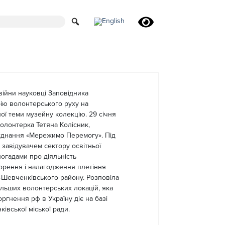
 війни науковці Заповідника
ію волонтерського руху на
ої теми музейну колекцію. 29 січня
олонтерка Тетяна Колісник,
єднання «Мережимо Перемогу». Під
 завідувачем сектору освітньої
погадами про діяльність
ворення і налагодження плетіння
-Шевченківського району. Розповіла
більших волонтерських локацій, яка
ргнення рф в Україну діє на базі
івської міської ради.