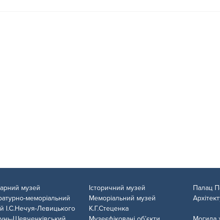
тарний музей
Історичний музей
Палац П
ратурно-меморіальний
Меморіальний музей
Архітек
й І.С.Нечуя-Левицького
К.Г.Стеценка
унь-Шевченківський
Музеєфіковані об’єкти
Могила 