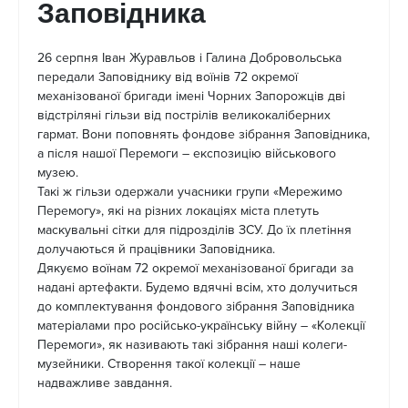
Заповідника
26 серпня Іван Журавльов і Галина Добровольська
передали Заповіднику від воїнів 72 окремої
механізованої бригади імені Чорних Запорожців дві
відстріляні гільзи від пострілів великокаліберних
гармат. Вони поповнять фондове зібрання Заповідника,
а після нашої Перемоги – експозицію військового
музею.
Такі ж гільзи одержали учасники групи «Мережимо
Перемогу», які на різних локаціях міста плетуть
маскувальні сітки для підрозділів ЗСУ. До їх плетіння
долучаються й працівники Заповідника.
Дякуємо воїнам 72 окремої механізованої бригади за
надані артефакти. Будемо вдячні всім, хто долучиться
до комплектування фондового зібрання Заповідника
матеріалами про російсько-українську війну – «Колекції
Перемоги», як називають такі зібрання наші колеги-
музейники. Створення такої колекції – наше
надважливе завдання.