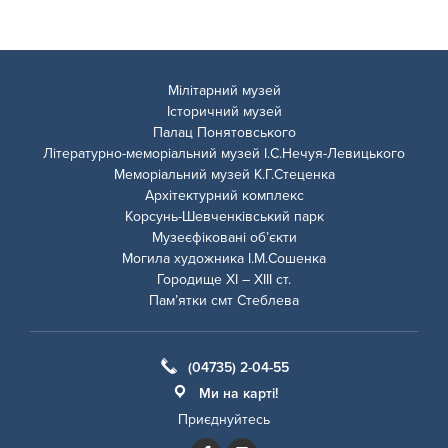
Мілітарний музей
Історичний музей
Палац Понятовського
Літературно-меморіальний музей І.С.Нечуя-Левицького
Меморіальний музей К.Г.Стеценка
Архітектурний комплекс
Корсунь-Шевченківський парк
Музеєфіковані об’єкти
Могила художника І.М.Сошенка
Городище ХІ – ХІІІ ст.
Пам’ятки смт Стеблева
(04735) 2-04-55
Ми на карті!
Приєднуйтесь