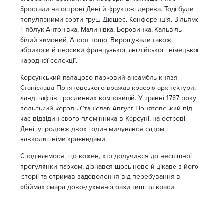
Зростали на острові Дені й фруктові дерева. Тоді були
популярними сорти груш Дюшес, Конференція, Вільямс
і яблук Антонівка, Малинівка, Боровинка, Кальвіль
білий зимовий, Апорт тощо. Вирощували також
абрикоси й персики французької, англійської і німецької
народної селекції.
Корсунський палацово-парковий ансамбль князя
Станіслава Понятовського вражав красою архітектури,
ландшафтів і рослинних композицій. У травні 1787 року
польський король Станіслав Август Понятовський під
час відвідин свого племінника в Корсуні, на острові
Дені, упродовж двох годин милувався садом і
навколишніми краєвидами.
Сподіваємося, що кожен, хто долучився до неспішної
прогулянки парком, дізнався щось нове й цікаве з його
історії та отримав задоволення від перебування в
обіймах смарагдово-духмяної оази тиші та краси.