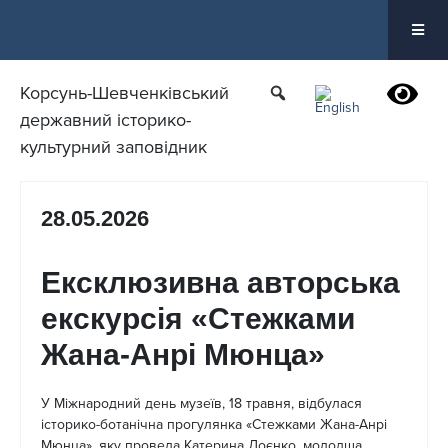
Перейти
до
вмісту
Корсунь-Шевченківський
державний історико-
культурний заповідник
28.05.2026
Ексклюзивна авторська
екскурсія «Стежками
Жана-Анрі Мюнца»
У Міжнародний день музеїв, 18 травня, відбулася
історико-ботанічна прогулянка «Стежками Жана-Анрі
Мюнца», яку провела Катерина Лоєнко, молодша