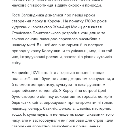
наукова співробітниця відділу охорони природи.
Гості Заповідника дізналися про перші кроки
створення парку в Корсуні. На початку 1780-х років
художник і архітектор Жан-Анрі Мюнц для князя
Станіслава Понятовського розробив концепцію та
заклав основи палацово-паркового ансамблю в
нашому місті. Він неймовірно гармонійно поєднав
природну красу Корсунщини та унікальні, модні на той
час, інтродуковані рослини, завезені з різних куточків
світу.
Наприкінці XVIII століття лікарсько-овочеві городи
польської знаті були не лише джерелом харчування, а
й елементом престижу, культури та наслідуванням
європейських тенденцій. У Корсуні на острові Дені
було створено ділянку декоративних городів, де, крім
барвистих квітів, вирощували пряно-ароматичні трави:
лаванду, селеру, базилік, фенхель, шавлію, пастернак
тощо. Їх культивували не лише як модні цікавинки того
часу, але й застосовували як приправи для страв і для
створення ароматної атмосфери в приміщеннях.