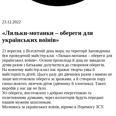
23.12.2022
«Ляльки-мотанки – обереги для
українських воїнів»
21 вересня, у Всесвітній день миру, на території Заповідника
був проведений майстер-клас «Ляльки-мотанки – обереги для
українських воїнів». Осіння прохолода й дощ не завадили
дітям разом з батьками долучитися до створення оберегів.
На кожному майстер-класі нас вражає творча уява й
майстерність дітей. Цього разу дві дівчинки разом з мамою не
лише виготовляли обереги за зразками, а й створили пару
синьо-жовтих лялечок-діток (дівчинку й хлопчика). Таких
виробів у нас ще не було.
Усі обереги, виготовлені з доброю енергетикою та
позитивними думками, через волонтерів будуть передані
нашим мужнім захисникам.
Молимось за українських воїнів, віримо в Перемогу ЗСУ.