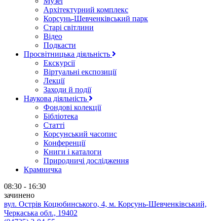
Музеї
Архітектурний комплекс
Корсунь-Шевченківський парк
Старі світлини
Відео
Подкасти
Просвітницька діяльність
Екскурсії
Віртуальні експозиції
Лекції
Заходи й події
Наукова діяльність
Фондові колекції
Бібліотека
Статті
Корсунський часопис
Конференції
Книги і каталоги
Природничі дослідження
Крамничка
08:30 - 16:30
зачинено
вул. Острів Коцюбинського, 4, м. Корсунь-Шевченківський,
Черкаська обл., 19402