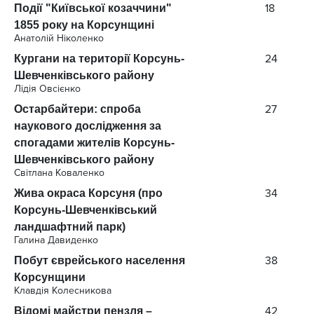
18
Події "Київської козаччини"
1855 року на Корсунщині
Анатолій Ніколенко
24
Кургани на території Корсунь-
Шевченківського району
Лідія Овсієнко
27
Остарбайтери: спроба
наукового дослідження за
спогадами жителів Корсунь-
Шевченківського району
Світлана Коваленко
34
Жива окраса Корсуня (про
Корсунь-Шевченківський
ландшафтний парк)
Галина Давиденко
38
Побут єврейського населення
Корсунщини
Клавдія Колесникова
42
Відомі майстри пензля –