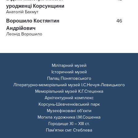
уродженці Корсунщини
Анатолій Бахмут
46
Ворошило Костянтин
Андрійович
Леонід Ворошило
Мілітарний музей
Історичний музей
Палац Понятовського
Літературно-меморіальний музей І.С.Нечуя-Левицького
Меморіальний музей К.Г.Стеценка
Архітектурний комплекс
Корсунь-Шевченківський парк
Музеєфіковані об’єкти
Могила художника І.М.Сошенка
Городище ХІ – ХІІІ ст.
Пам’ятки смт Стеблева