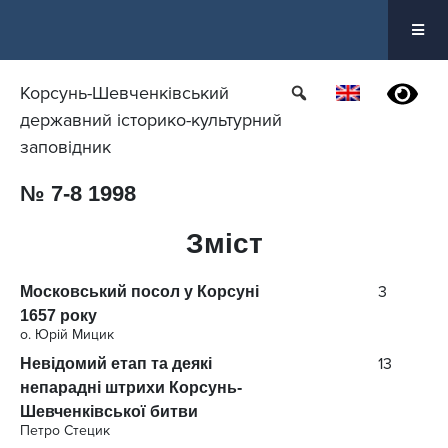
Перейти
до
вмісту
Корсунь-Шевченківський
державний історико-культурний
заповідник
№ 7-8 1998
Зміст
3
Московський посол у Корсуні
1657 року
о. Юрій Мицик
13
Невідомий етап та деякі
непарадні штрихи Корсунь-
Шевченківської битви
Петро Стецик