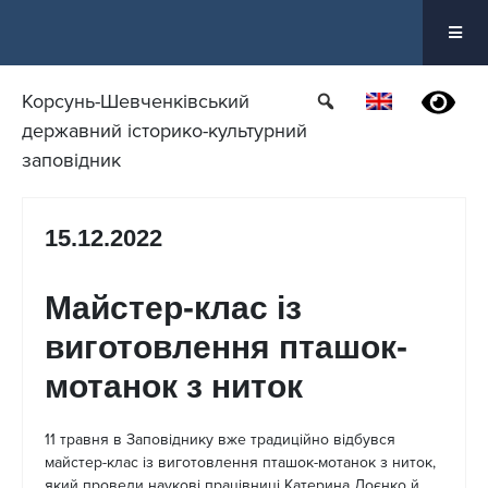
Перейти
до
вмісту
Корсунь-Шевченківський
державний історико-культурний
заповідник
15.12.2022
Майстер-клас із
виготовлення пташок-
мотанок з ниток
11 травня в Заповіднику вже традиційно відбувся
майстер-клас із виготовлення пташок-мотанок з ниток,
який провели наукові працівниці Катерина Лоєнко й