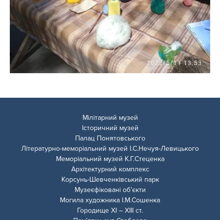
Мілітарний музей
Історичний музей
Палац Понятовського
Літературно-меморіальний музей І.С.Нечуя-Левицького
Меморіальний музей К.Г.Стеценка
Архітектурний комплекс
Корсунь-Шевченківський парк
Музеєфіковані об’єкти
Могила художника І.М.Сошенка
Городище ХІ – ХІІІ ст.