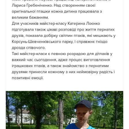
Лариса Гребеніченко. Над створенням своєї
оригінальної пташки кожна дитина працювала з
великим бажанням.
Для учасників майстер-класу Катерина Лоєнко
підготувала також цікаві розповіді про життя пернатих
друзів, показала добірку світлин птахів, які мешкають у
Корсунь-Шевченківського парку, і справжнє гніздо
дрозда співочого.
Такі майстер-класи є певною розрадою для дітлахів у
важкий час сьогодення, адже процес виготовлення
іграшкових птахів, а також знайомство з пернатими
друзями принесли кожному з них неймовірну радість і
позитивні емоції.