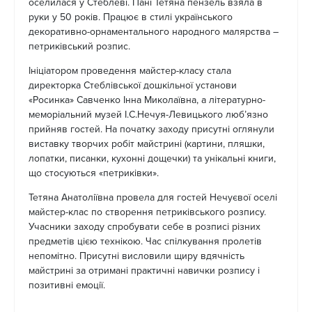
оселилася у Стеблеві. Пані Тетяна пензель взяла в
руки у 50 років. Працює в стилі українського
декоративно-орнаментального народного малярства –
петриківський розпис.
Ініціатором проведення майстер-класу стала
директорка Стеблівської дошкільної установи
«Росинка» Савченко Інна Миколаївна, а літературно-
меморіальний музей І.С.Нечуя-Левицького люб’язно
прийняв гостей. На початку заходу присутні оглянули
виставку творчих робіт майстрині (картини, пляшки,
лопатки, писанки, кухонні дощечки) та унікальні книги,
що стосуються «петриківки».
Тетяна Анатоліївна провела для гостей Нечуєвої оселі
майстер-клас по створення петриківського розпису.
Учасники заходу спробувати себе в розписі різних
предметів цією технікою. Час спілкування пролетів
непомітно. Присутні висловили щиру вдячність
майстрині за отримані практичні навички розпису і
позитивні емоції.