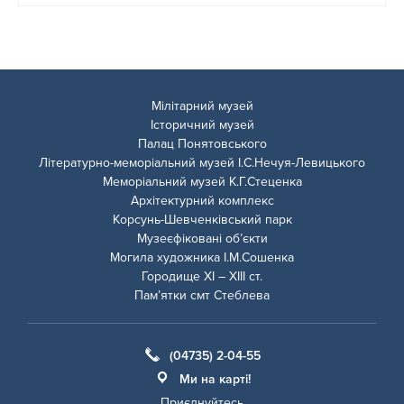
Мілітарний музей
Історичний музей
Палац Понятовського
Літературно-меморіальний музей І.С.Нечуя-Левицького
Меморіальний музей К.Г.Стеценка
Архітектурний комплекс
Корсунь-Шевченківський парк
Музеєфіковані об’єкти
Могила художника І.М.Сошенка
Городище ХІ – ХІІІ ст.
Пам’ятки смт Стеблева
(04735) 2-04-55
Ми на карті!
Приєднуйтесь