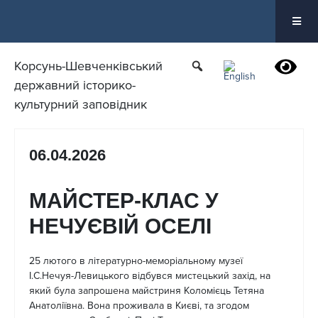
Перейти
до
вмісту
Корсунь-Шевченківський
державний історико-
культурний заповідник
06.04.2026
МАЙСТЕР-КЛАС У
НЕЧУЄВІЙ ОСЕЛІ
25 лютого в літературно-меморіальному музеї
І.С.Нечуя-Левицького відбувся мистецький захід, на
який була запрошена майстриня Коломієць Тетяна
Анатоліївна. Вона проживала в Києві, та згодом