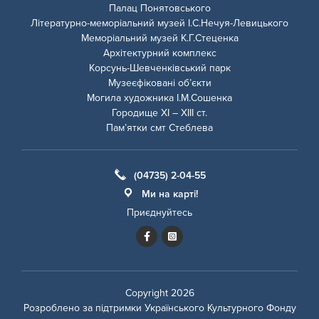
Палац Понятовського
Літературно-меморіальний музей І.С.Нечуя-Левицького
Меморіальний музей К.Г.Стеценка
Архітектурний комплекс
Корсунь-Шевченківський парк
Музеєфіковані об’єкти
Могила художника І.М.Сошенка
Городище ХІ – ХІІІ ст.
Пам’ятки смт Стеблева
(04735) 2-04-55
Ми на карті!
Приєднуйтесь
Copyright 2026
Розроблено за підтримки
Українського Культурного Фонду