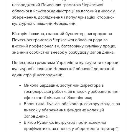
нагороджений Почесною грамотою Черкаської
обласної військової адміністрації за вагомий внесок у
збереження, дослідження і популяризацію історико-
культурної спадщини Черкащини.
Вікторія Івашина, головний бухгалтер, нагороджена
Почесною грамотою Черкаської обласної ради за
високий професіоналізм, багаторічну сумлінну працю,
значний особистий внесок у розбудову Заповідника.
Почесними грамотами Управління культури та охорони
культурної спадщини Черкаської обласної державної
адміністрації нагороджені:
Микола Бардадим, заступник директора з
господарської роботи, за внесок у забезпечення
ефективної діяльності Заповідника;
Валентина Шульга, обліковець сектору фондів, за
внесок у збереження фондових колекцій
Заповідника;
Віктор Руденко, інструктор протипожежної
профілактики, за внесок у збереження території і