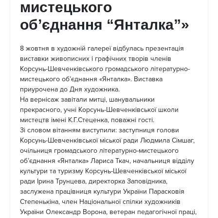
мистецького
об’єднання “Янталка”»
8 жовтня в художній галереї відбулась презентація
виставки живописних і графічних творів членів
Корсунь-Шевченківського громадського літературно-
мистецького об’єднання «Янталка». Виставка
приурочена до Дня художника.
На вернісаж завітали митці, шанувальники
прекрасного, учні Корсунь-Шевченківської школи
мистецтв імені К.Г.Стеценка, поважні гості.
Зі словом вітанням виступили: заступниця голови
Корсунь-Шевченківської міської ради Людмила Сімшаг,
очільниця громадського літературно-мистецького
об’єднання «Янталка» Лариса Ткач, начальниця відділу
культури та туризму Корсунь-Шевченківської міської
ради Ірина Трунцева, директорка Заповідника,
заслужена працівниця культури України Парасковія
Степенькіна, член Національної спілки художників
України Олександр Ворона, ветеран педагогічної праці,