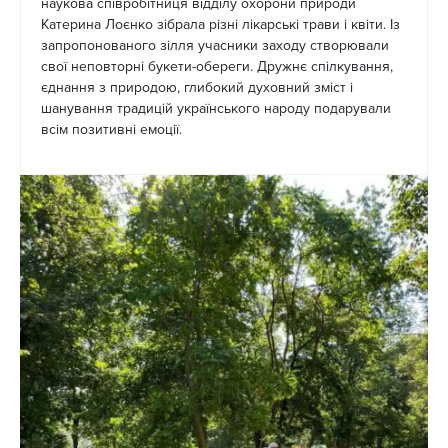
наукова співробітниця відділу охорони природи
Катерина Лоєнко зібрала різні лікарські трави і квіти. Із
запропонованого зілля учасники заходу створювали
свої неповторні букети-обереги. Дружнє спілкування,
єднання з природою, глибокий духовний зміст і
шанування традицій українського народу подарували
всім позитивні емоції.