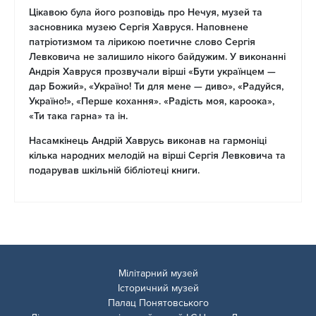
Цікавою була його розповідь про Нечуя, музей та
засновника музею Сергія Хавруся. Наповнене
патріотизмом та лірикою поетичне слово Сергія
Левковича не залишило нікого байдужим. У виконанні
Андрія Хавруся прозвучали вірші «Бути українцем —
дар Божий», «Україно! Ти для мене — диво», «Радуйся,
Україно!», «Перше кохання». «Радість моя, кароока»,
«Ти така гарна» та ін.
Насамкінець Андрій Хаврусь виконав на гармоніці
кілька народних мелодій на вірші Сергія Левковича та
подарував шкільній бібліотеці книги.
Мілітарний музей
Історичний музей
Палац Понятовського