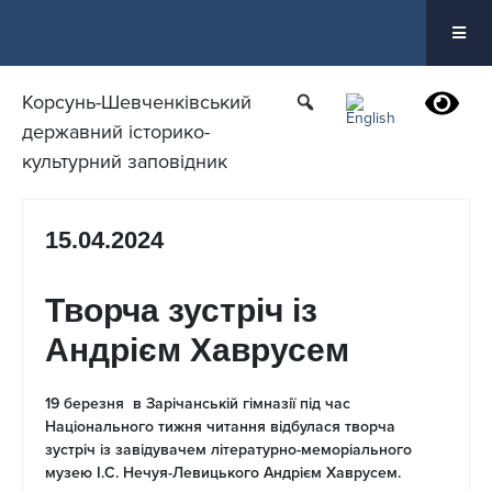
Перейти
до
вмісту
Корсунь-Шевченківський
державний історико-
культурний заповідник
15.04.2024
Творча зустріч із
Андрієм Хаврусем
19 березня в Зарічанській гімназії під час
Національного тижня читання відбулася творча
зустріч із завідувачем літературно-меморіального
музею І.С. Нечуя-Левицького Андрієм Хаврусем.