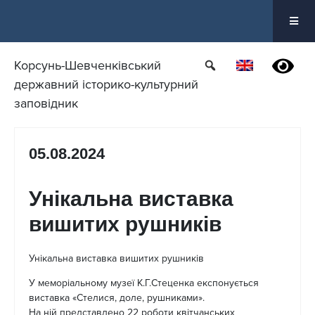
Перейти
до
вмісту
Корсунь-Шевченківський
державний історико-культурний
заповідник
05.08.2024
Унікальна виставка
вишитих рушників
Унікальна виставка вишитих рушників
У меморіальному музеї К.Г.Стеценка експонується
виставка «Стелися, доле, рушниками».
На ній представлено 22 роботи квітчанських