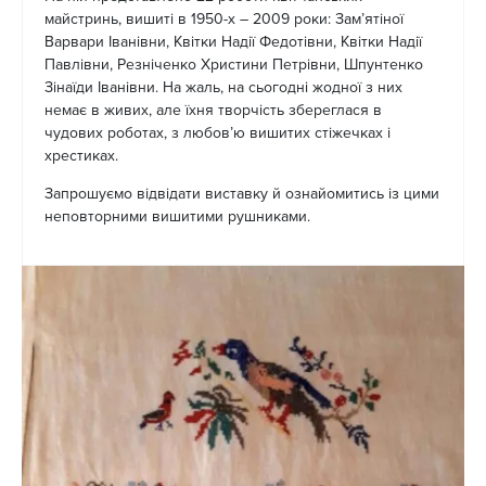
майстринь, вишиті в 1950-х – 2009 роки: Зам’ятіної
Варвари Іванівни, Квітки Надії Федотівни, Квітки Надії
Павлівни, Резніченко Христини Петрівни, Шпунтенко
Зінаїди Іванівни. На жаль, на сьогодні жодної з них
немає в живих, але їхня творчість збереглася в
чудових роботах, з любов’ю вишитих стіжечках і
хрестиках.
Запрошуємо відвідати виставку й ознайомитись із цими
неповторними вишитими рушниками.