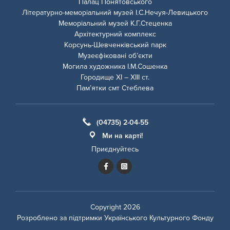
Палац Понятовського
Літературно-меморіальний музей І.С.Нечуя-Левицького
Меморіальний музей К.Г.Стеценка
Архітектурний комплекс
Корсунь-Шевченківський парк
Музеєфіковані об’єкти
Могила художника І.М.Сошенка
Городище ХІ – ХІІІ ст.
Пам’ятки смт Стеблева
(04735) 2-04-55
Ми на карті!
Приєднуйтесь
Copyright 2026
Розроблено за підтримки
Українського Культурного Фонду