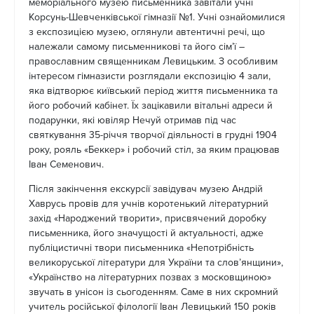
меморіального музею письменника завітали учні
Корсунь-Шевченківської гімназії №1. Учні ознайомилися
з експозицією музею, оглянули автентичні речі, що
належали самому письменникові та його сім’ї –
православним священникам Левицьким. З особливим
інтересом гімназисти розглядали експозицію 4 зали,
яка відтворює київський період життя письменника та
його робочий кабінет. Їх зацікавили вітальні адреси й
подарунки, які ювіляр Нечуй отримав під час
святкування 35-річчя творчої діяльності в грудні 1904
року, рояль «Беккер» і робочий стіл, за яким працював
Іван Семенович.
Після закінчення екскурсії завідувач музею Андрій
Хаврусь провів для учнів коротенький літературний
захід «Народжений творити», присвячений доробку
письменника, його значущості й актуальності, адже
публіцистичні твори письменника «Непотрібність
великоруської літератури для України та слов’янщини»,
«Українство на літературних позвах з московщиною»
звучать в унісон із сьогоденням. Саме в них скромний
учитель російської філології Іван Левицький 150 років