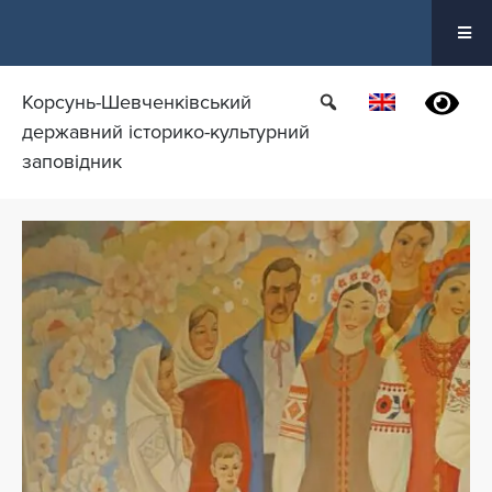
Перейти
до
вмісту
Корсунь-Шевченківський
державний історико-культурний
заповідник