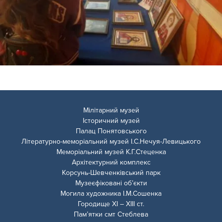
Мілітарний музей
Історичний музей
Палац Понятовського
Літературно-меморіальний музей І.С.Нечуя-Левицького
Меморіальний музей К.Г.Стеценка
Архітектурний комплекс
Корсунь-Шевченківський парк
Музеєфіковані об’єкти
Могила художника І.М.Сошенка
Городище ХІ – ХІІІ ст.
Пам’ятки смт Стеблева