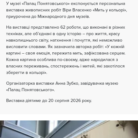
У музеї «Палац Понятовського» експонується персональна
виставка живописних робіт Віри Власенко «Мить у кольорі»,
приурочена до Міжнародного дня музеїв.
На виставці представлено 62 роботи, що виконані в різних
техніках, але об’єднані в одну історію – про життя, красу
навколишнього світу, натхнення і почуття, які неможливо
висловити словами. Як зазначила авторка робіт: «У кожній
картині – своя емоція, пережита мить, зафіксована серцем.
Кожна картина особлива по-своєму, адже народилася з
власних переживань, спостережень і митей, які захотілося
зберегти в кольорі».
Організаторка виставки Анна Зубко, завідувачка музею
«Палац Понятовського».
Виставка діятиме до 20 серпня 2026 року.