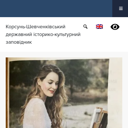
Перейти
до
вмісту
Корсунь-Шевченківський
державний історико-культурний
заповідник