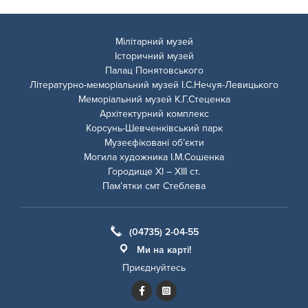
Мілітарний музей
Історичний музей
Палац Понятовського
Літературно-меморіальний музей І.С.Нечуя-Левицького
Меморіальний музей К.Г.Стеценка
Архітектурний комплекс
Корсунь-Шевченківський парк
Музеєфіковані об’єкти
Могила художника І.М.Сошенка
Городище ХІ – ХІІІ ст.
Пам’ятки смт Стеблева
(04735) 2-04-55
Ми на карті!
Приєднуйтесь