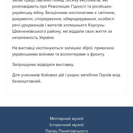
залах представлено понад тисячу експонатів, які
розповідають про Революцію Гідності та російсько-
українську війну. Безцінними експонатами є світлини,
документи, спорядження, обмундирування, особисті
речі уродженців і жителів колишнього Корсунь-
Шевченківського району, які віддали своє життя за
незалежність України.
На виставці експонуються залишки зброї, привезені
українськими воїнами та волонтерами з фронту.
Запрошуємо відвідати виставку.
Для учасників бойових дій і родин загиблих Героїв вхід
безкоштовний.
Мілітарний музей
Історичний музей
Палац Понятовського