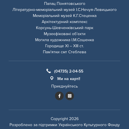
Палац Понятовського
Літературно-меморіальний музей І.С.Нечуя-Левицького
Меморіальний музей К.Г.Стеценка
Архітектурний комплекс
Корсунь-Шевченківський парк
Музеєфіковані об’єкти
Могила художника І.М.Сошенка
Городище ХІ – ХІІІ ст.
Пам’ятки смт Стеблева
(04735) 2-04-55
Ми на карті!
Приєднуйтесь
Copyright 2026
Розроблено за підтримки
Українського Культурного Фонду