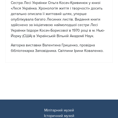
Сестра Лесі Українки Ольга Косач-Кривинюк у книзі
«Леся Українка. Хронологія життя і творчості» досить
детально описала її життєвий шлях, уперше
опублікувала багато Лесиних листів. Видання книги
здійснено за ініціативою наймолодшої сестри Лесі
Українки Ізідори Косач-Борисової в 1970 році в м. Нью-
Йорку (США) в Українській Вільній Академії Наук.
Авторка виставки Валентина Гриценко, провідна
бібліотекарка Заповідника. Світлини Ірини Коваленко.
Мілітарний музей
Історичний музей