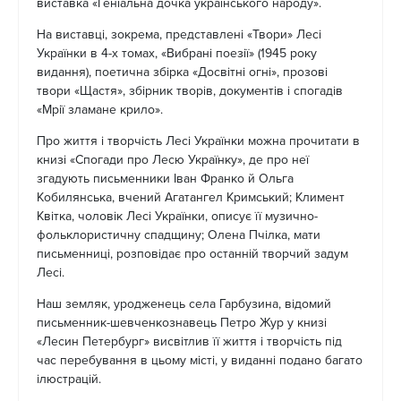
виставка «Геніальна дочка українського народу».
На виставці, зокрема, представлені «Твори» Лесі
Українки в 4-х томах, «Вибрані поезії» (1945 року
видання), поетична збірка «Досвітні огні», прозові
твори «Щастя», збірник творів, документів і спогадів
«Мрії зламане крило».
Про життя і творчість Лесі Українки можна прочитати в
книзі «Спогади про Лесю Українку», де про неї
згадують письменники Іван Франко й Ольга
Кобилянська, вчений Агатангел Кримський; Климент
Квітка, чоловік Лесі Українки, описує її музично-
фольклористичну спадщину; Олена Пчілка, мати
письменниці, розповідає про останній творчий задум
Лесі.
Наш земляк, уродженець села Гарбузина, відомий
письменник-шевченкознавець Петро Жур у книзі
«Лесин Петербург» висвітлив її життя і творчість під
час перебування в цьому місті, у виданні подано багато
ілюстрацій.