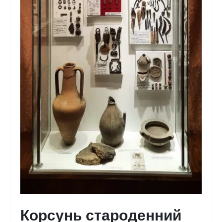
Корсунь староденний