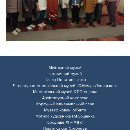
Мілітарний музей
Історичний музей
Палац Понятовського
Літературно-меморіальний музей І.С.Нечуя-Левицького
Меморіальний музей К.Г.Стеценка
Архітектурний комплекс
Корсунь-Шевченківський парк
Музеєфіковані об’єкти
Могила художника І.М.Сошенка
Городище ХІ – ХІІІ ст.
Пам’ятки смт Стеблева