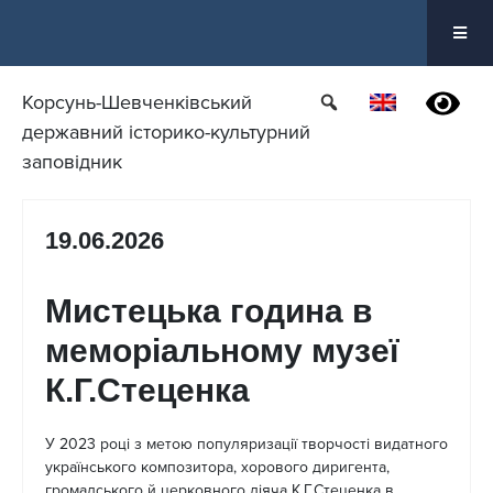
Перейти
до
вмісту
Корсунь-Шевченківський
державний історико-культурний
заповідник
19.06.2026
Мистецька година в
меморіальному музеї
К.Г.Стеценка
У 2023 році з метою популяризації творчості видатного
українського композитора, хорового диригента,
громадського й церковного діяча К.Г.Стеценка в