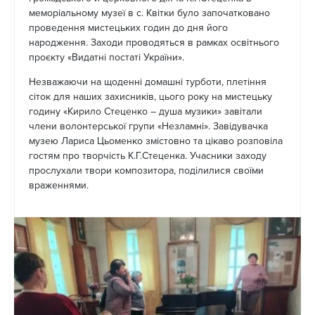
меморіальному музеї в с. Квітки було започатковано
проведення мистецьких годин до дня його
народження. Заходи проводяться в рамках освітнього
проєкту «Видатні постаті України».
Незважаючи на щоденні домашні турботи, плетіння
сіток для наших захисників, цього року на мистецьку
годину «Кирило Стеценко – душа музики» завітали
члени волонтерської групи «Незламні». Завідувачка
музею Лариса Цьоменко змістовно та цікаво розповіла
гостям про творчість К.Г.Стеценка. Учасники заходу
прослухали твори композитора, поділилися своїми
враженнями.