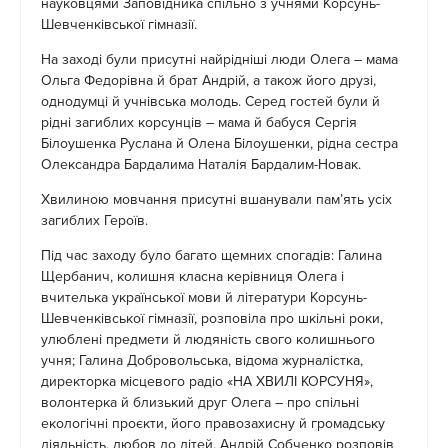
науковцями Заповідника спільно з учнями Корсунь-
Шевченківської гімназії.
На заході були присутні найрідніші люди Олега – мама
Ольга Федорівна й брат Андрій, а також його друзі,
однодумці й учнівська молодь. Серед гостей були й
рідні загиблих корсунців – мама й бабуся Сергія
Білоушенка Руслана й Олена Білоушенки, рідна сестра
Олександра Бардалима Наталія Бардалим-Новак.
Хвилиною мовчання присутні вшанували пам’ять усіх
загиблих Героїв.
Під час заходу було багато щемних спогадів: Галина
Щербанич, колишня класна керівниця Олега і
вчителька української мови й літератури Корсунь-
Шевченківської гімназії, розповіла про шкільні роки,
улюблені предмети й людяність свого колишнього
учня; Галина Добровольська, відома журналістка,
директорка місцевого радіо «НА ХВИЛІ КОРСУНЯ»,
волонтерка й близький друг Олега – про спільні
екологічні проєкти, його правозахисну й громадську
діяльність, любов до дітей. Андрій Собченко розповів