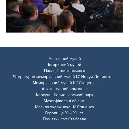
Мілітарний музей
Історичний музей
Палац Понятовського
Літературно-меморіальний музей І.С.Нечуя-Левицького
Меморіальний музей К.Г.Стеценка
Архітектурний комплекс
Корсунь-Шевченківський парк
Музеєфіковані об’єкти
Могила художника І.М.Сошенка
Городище ХІ – ХІІІ ст.
Пам’ятки смт Стеблева