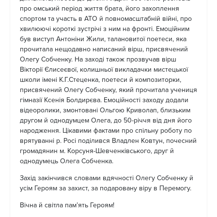
про омський період життя брата, його захоплення
спортом та участь в АТО й повномасштабній війні, про
хвилюючі короткі зустрічі з ним на фронті. Емоційним
був виступ Антоніни Жили, талановитої поетеси, яка
прочитала нещодавно написаний вірш, присвячений
Олегу Собченку. На заході також прозвучав вірш
Вікторії Єлисеєвої, колишньої викладачки мистецької
школи імені К.Г.Стеценка, поетеси й композиторки,
присвячений Олегу Собченку, який прочитала учениця
гімназії Ксенія Болдирєва. Емоційності заходу додали
відеоролики, змонтовані Ольгою Криволап, близьким
другом й однодумцем Олега, до 50-річчя від дня його
народження. Цікавими фактами про спільну роботу по
врятуванні р. Росі поділився Владлен Ковтун, почесний
громадянин м. Корсуня-Шевченківського, друг й
однодумець Олега Собченка.
Захід закінчився словами вдячності Олегу Собченку й
усім Героям за захист, за подаровану віру в Перемогу.
Вічна й світла пам’ять Героям!