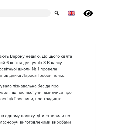
ають Вербну неділю. До цього свята
й 6 квітня для учнів 3-В класу
освітньої школи № 1 провела
аповідника Лариса Гребеніченко.
вала пізнавальна бесіда про
вол, під час якої учні дізналися про
сті цієї рослини, про традицію
на одному подиху, діти створили по
 Власноруч виготовленими виробами