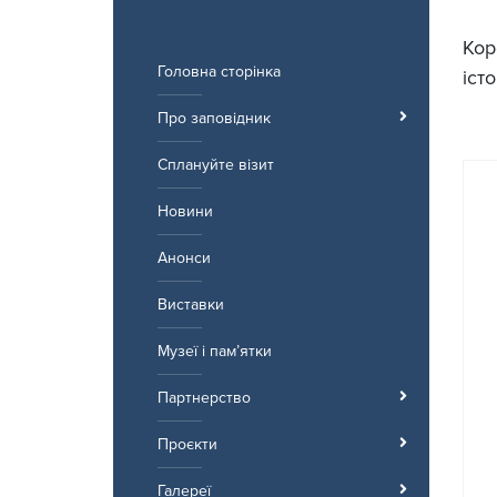
Перейти
до
Кор
вмісту
Головна сторінка
іст
Про заповідник
Сплануйте візит
Новини
Анонси
Виставки
Музеї і пам’ятки
Партнерство
Проєкти
Галереї