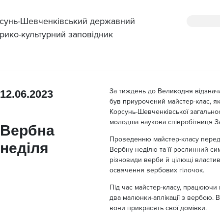
сунь-Шевченківський державний
орико-культурний заповідник
За тиждень до Великодня відзнач
12.06.2023
був приурочений майстер-клас, яки
Корсунь-Шевченківської загально
молодша наукова співробітниця З
Вербна
Проведенню майстер-класу переду
неділя
Вербну неділю та її рослинний сим
різновиди верби й цілющі властиво
освячення вербових гілочок.
Під час майстер-класу, працюючи 
два малюнки-аплікації з вербою.
вони прикрасять свої домівки.