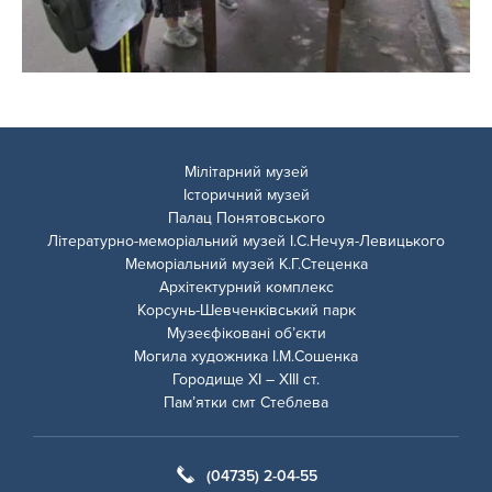
Мілітарний музей
Історичний музей
Палац Понятовського
Літературно-меморіальний музей І.С.Нечуя-Левицького
Меморіальний музей К.Г.Стеценка
Архітектурний комплекс
Корсунь-Шевченківський парк
Музеєфіковані об’єкти
Могила художника І.М.Сошенка
Городище ХІ – ХІІІ ст.
Пам’ятки смт Стеблева
(04735) 2-04-55