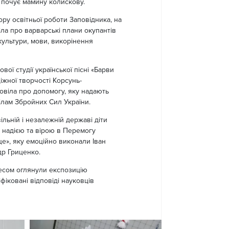
 почує мамину колискову.
ру освітньої роботи Заповідника, на
іла про варварські плани окупантів
культури, мови, викорінення
ої студії української пісні «Барви
іжної творчості Корсунь-
повіла про допомогу, яку надають
лам Збройних Сил України.
льній і незалежній державі діти
З надією та вірою в Перемогу
це», яку емоційно виконали Іван
др Гриценко.
ресом оглянули експозицію
фіковані відповіді науковців
.