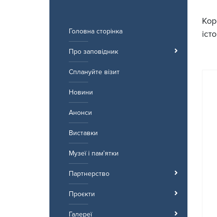
Перейти
до
Кор
вмісту
Головна сторінка
іст
Про заповідник
Сплануйте візит
Новини
Анонси
Виставки
Музеї і пам’ятки
Партнерство
Проєкти
Галереї