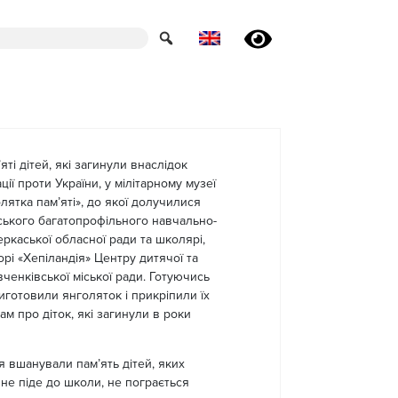
ті дітей, які загинули внаслідок
ції проти України, у мілітарному музеї
лятка пам’яті», до якої долучилися
ського багатопрофільного навчально-
еркаської обласної ради та школярі,
орі «Хепіландія» Центру дитячої та
ченківської міської ради. Готуючись
виготовили янголяток і прикріпили їх
ам про діток, які загинули в роки
 вшанували пам’ять дітей, яких
и не піде до школи, не пограється