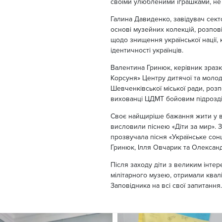
своїми улюбленими іграшками, не
Галина Давиденко, завідувач секто
основі музейних колекцій, розпов
щодо знищення української нації, 
ідентичності українців.
Валентина Гринюк, керівник зразков
Корсуня» Центру дитячої та молод
Шевченківської міської ради, роз
вихованці ЦДМТ бойовим підрозді
Своє найщиріше бажання жити у ві
висловили піснею «Діти за мир». 
прозвучала пісня «Українське сон
Гринюк, Ілля Овчарик та Олексан
Після заходу діти з великим інте
мілітарного музею, отримали квалі
Заповідника на всі свої запитання