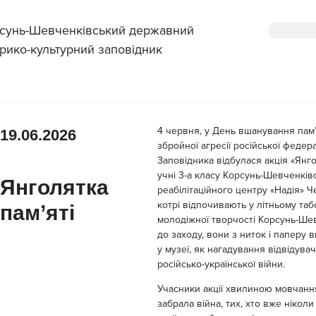
сунь-Шевченківський державний
орико-культурний заповідник
4 червня, у День вшанування пам’я
19.06.2026
збройної агресії російської федера
Заповідника відбулася акція «Янго
учні 3-а класу Корсунь-Шевченків
Янголятка
реабілітаційного центру «Надія» Ч
котрі відпочивають у літньому таб
пам’яті
молодіжної творчості Корсунь-Шев
до заходу, вони з ниток і паперу 
у музеї, як нагадування відвідувач
російсько-української війни.
Учасники акції хвилиною мовчання
забрала війна, тих, хто вже нікол