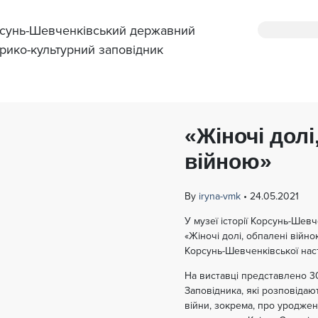
сунь-Шевченківський державний
орико-культурний заповідник
«Жіночі долі
війною»
By
iryna-vmk
•
24.05.2021
У музеї історії Корсунь-Шев
«Жіночі долі, обпалені війно
Корсунь-Шевченківської наст
На виставці представлено 30
Заповідника, які розповідаю
війни, зокрема, про уроджен