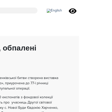
, обпалені
ченківської битви створена виставка
ю», приурочена до 77-ї річниці
упальної операції.
 експонатів з фондової колекції
ть про учасниць Другої світової
ку с. Нової Буди Євдокію Харченко,