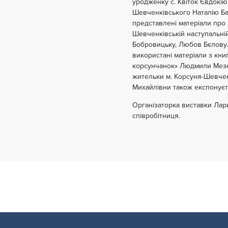
уродженку с. Квіток Євдокію
Шевченківського Наталію Баб
представлені матеріали про ж
Шевченківській наступальній
Бобровицьку, Любов Бєлову. 
використані матеріали з кн
корсунчанок» Людмили Мезен
жительки м. Корсуня-Шевче
Михайлівни також експонуєть
Організаторка виставки Лар
співробітниця.