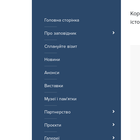
Перейти
до
Кор
вмісту
Головна сторінка
іст
Про заповідник
Сплануйте візит
Новини
Анонси
Виставки
Музеї і пам’ятки
Партнерство
Проєкти
Галереї