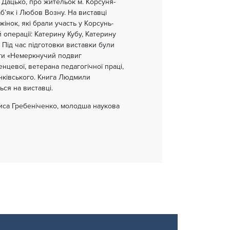
 Дацько, про жительок м. Корсуня-
’як і Любов Возну. На виставці
інок, які брали участь у Корсунь-
 операції: Катерину Кубу, Катерину
Під час підготовки виставки були
иги «Немеркнучий подвиг
цевої, ветерана педагогічної праці,
нківського. Книга Людмили
ся на виставці.
иса Гребеніченко, молодша наукова