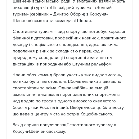
Шевченківської міської ради. У змаганнях взяли участь
вихованці гуртків «Пішохідний туризм» і «Водний
туризм» (керівник – Дмитро Оборін) з Корсуня-
Шевченківського та команда зі Шполи.
Спортивний туризм – вид спорту, що потребує хорошої
фізичної підготовки, професійних навичок, практичного
досвіду і спеціального спорядження, адже включає
подолання різних за складністю перешкод у
природному середовищі і спортивні змагання на
дистанціях із природним або штучним рельєфом.
Члени обох команд брали участь у тих видах змагань,
до яких були підготовлені. Вболівальники з цікавістю
спостерігали за всіма. Однак найбільше емоцій і
захоплення викликала переправа юних спортсменів
над водою по тросу з одного високого скелястого
берега річки Рось на інший. Відбувалося це біля мосту,
що веде з центру міста на острів Коцюбинського.
Захід сприяв популяризації спортивного туризму в
Корсуні-Шевченківському.