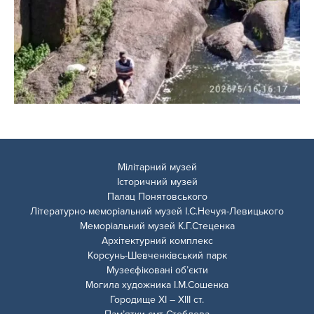
Мілітарний музей
Історичний музей
Палац Понятовського
Літературно-меморіальний музей І.С.Нечуя-Левицького
Меморіальний музей К.Г.Стеценка
Архітектурний комплекс
Корсунь-Шевченківський парк
Музеєфіковані об’єкти
Могила художника І.М.Сошенка
Городище ХІ – ХІІІ ст.